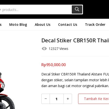
s
Moto Blog
About Us
Contact Us
Track Order
Decal Stiker CBR150R Thai
12327 Views
Rp
950,000.00
Decal Stiker CBR150R Thailand Alstare FU
dengan stiker, selain tampilan motor lebih
dan aman bagi cat motor original pabrikan.
Tambah Ke Ker