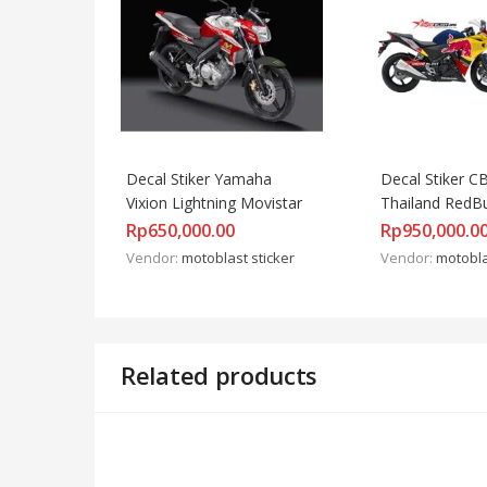
Decal Stiker Yamaha 
Decal Stiker C
Vixion Lightning Movistar
Thailand RedBu
Rp
650,000.00
Rp
950,000.0
Vendor:
motoblast sticker
Vendor:
motobla
Related products