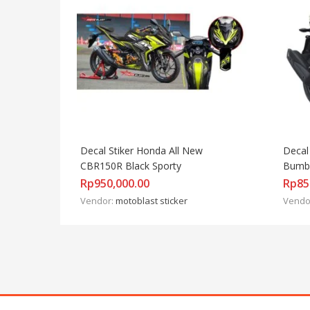
Decal Stiker Honda All New 
Decal
CBR150R Black Sporty
Bumb
Rp
950,000.00
Rp
85
Vendor:
motoblast sticker
Vendo