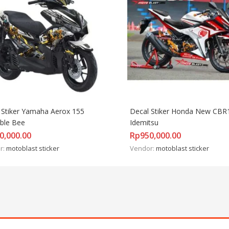
 Stiker Yamaha Aerox 155 
Decal Stiker Honda New CBR
ble Bee
Idemitsu
0,000.00
Rp
950,000.00
r:
motoblast sticker
Vendor:
motoblast sticker