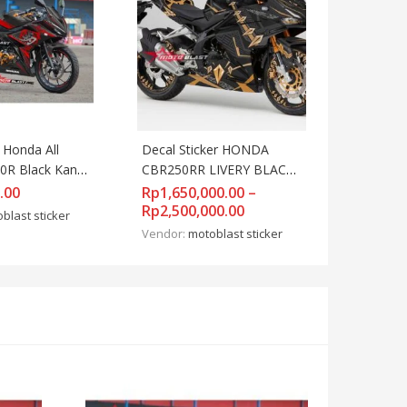
 Honda All 
Decal Sticker HONDA 
 Black Kanji 
CBR250RR LIVERY BLACK 
PANTHER FULL BODY
.00
Rp
1,650,000.00
–
Rp
2,500,000.00
blast sticker
Vendor:
motoblast sticker