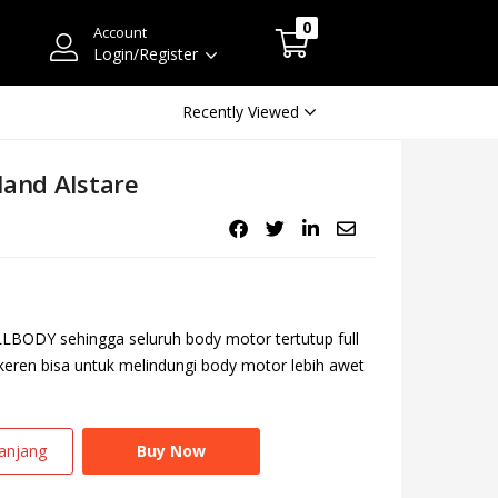
0
Account
Login/Register
Recently Viewed
land Alstare
LLBODY sehingga seluruh body motor tertutup full
 keren bisa untuk melindungi body motor lebih awet
anjang
Buy Now