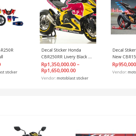
BR250R 
Decal Sticker Honda 
Decal Stiker
ll
CBR250RR Livery Black 
New CBR150R
Redbull Hayden Full Body
Dragon
0
Rp
1,350,000.00
–
Rp
950,000
Rp
1,650,000.00
st sticker
Vendor:
moto
Vendor:
motoblast sticker