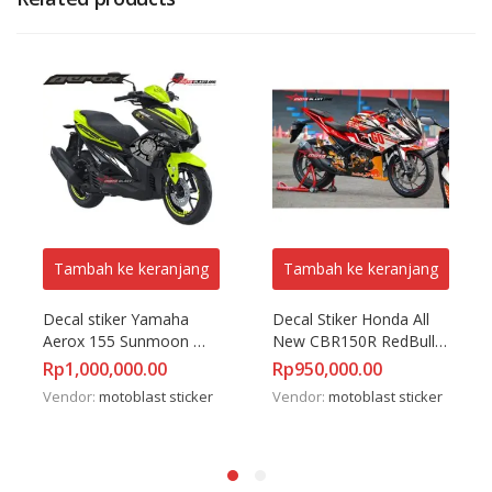
Tambah ke keranjang
Tambah ke keranjang
Decal stiker Yamaha 
Decal Stiker Honda All 
Aerox 155 Sunmoon 
New CBR150R RedBull 
Winter test + Stiker Velg
Lotus
Rp
1,000,000.00
Rp
950,000.00
Vendor:
motoblast sticker
Vendor:
motoblast sticker