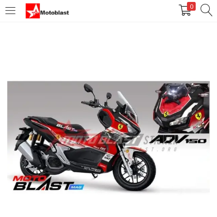
0
LOGIN
REGISTER
Enter your username and password to login.
Remember me
Login
Lost password?