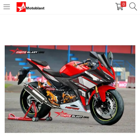
0
LOGIN
REGISTER
Enter your username and password to login.
Remember me
Login
Lost password?