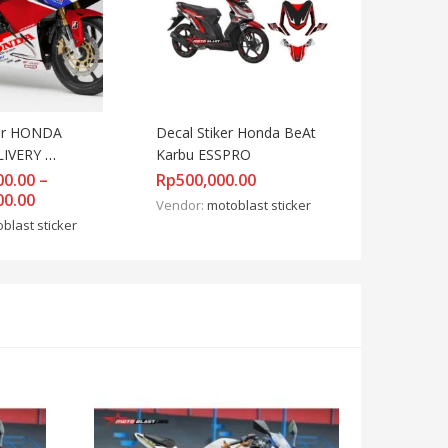
er HONDA 
Decal Stiker Honda BeAt 
IVERY 
Karbu ESSPRO
 RWB FULL 
00.00
–
Rp
500,000.00
00.00
Vendor:
motoblast sticker
blast sticker