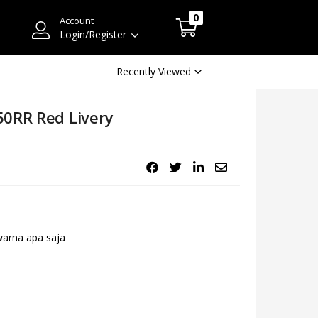
0
Account
Login/Register
Recently Viewed
50RR Red Livery
arna apa saja