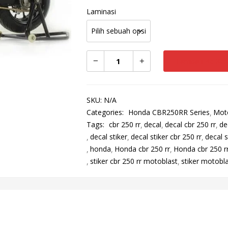
Laminasi
Tambah Ke Ker
SKU:
N/A
Categories:
Honda CBR250RR Series
Moto
Tags:
cbr 250 rr
decal
decal cbr 250 rr
de
decal stiker
decal stiker cbr 250 rr
decal s
honda
Honda cbr 250 rr
Honda cbr 250 r
stiker cbr 250 rr motoblast
stiker motobl