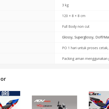
3 kg
120 × 8 × 8 cm
Full Body non cut
Glossy
,
Superglossy
,
Doff/Ma
PO 1 hari untuk proses cetak, 
Packing aman menggunakan p
dor