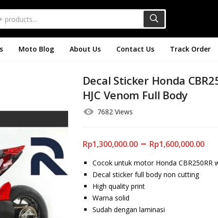
s
Moto Blog
About Us
Contact Us
Track Order
Decal Sticker Honda CBR2
HJC Venom Full Body
7682 Views
–
Rp
1,300,000.00
Rp
1,600,000.00
Cocok untuk motor Honda CBR250RR w
Decal sticker full body non cutting
High quality print
Warna solid
Sudah dengan laminasi