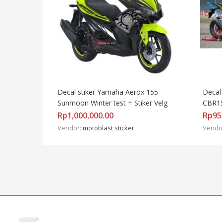
Decal stiker Yamaha Aerox 155 
Decal
Sunmoon Winter test + Stiker Velg
CBR15
Rp
1,000,000.00
Rp
95
Vendor:
motoblast sticker
Vendo