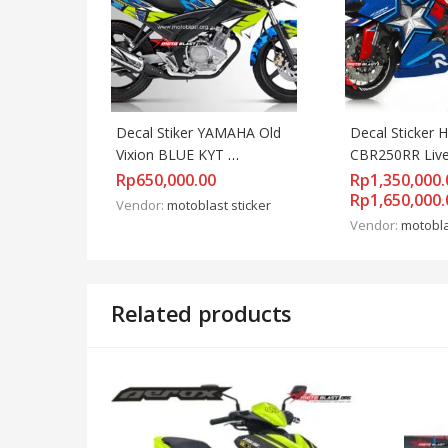
Decal Stiker YAMAHA Old 
Decal Sticker 
Vixion BLUE KYT 
CBR250RR Liver
VENDETTA
Captain Americ
Rp
650,000.00
Rp
1,350,000.
Rp
1,650,000.
Vendor:
motoblast sticker
Vendor:
motobla
Related products