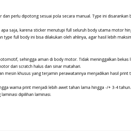
r dan perlu dipotong sesuai pola secara manual. Type ini disarankan b
 saja, karena sticker menutupi full seluruh body utama motor hingg
e full body ini bisa dilakukan oleh ahlinya, agar hasil lebih maksim
tomotif, sehingga aman di body motor. Tidak meninggalkan bekas le
motor dari scratch halus dan sinar matahari.
kan mesin khusus yang terjamin perawatannya menjadikan hasil print 
ngga warna print menjadi lebih awet tahan lama hingga -/+ 3-4 tahun.
aminasi dipilihan laminasi.