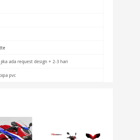
tte
jika ada request design + 2-3 hari
ipa pvc