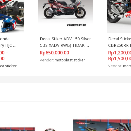
Honda 
Decal Stiker ADV 150 Silver 
Decal Stick
y HJC 
CBS XADV RWB( TIDAK 
CBR250RR L
a Full Body
FULLBODY)
FIREBLADE
00
–
Rp
650,000.00
Rp
1,200,0
00
BODY
Rp
1,500,0
Vendor:
motoblast sticker
st sticker
Vendor:
moto