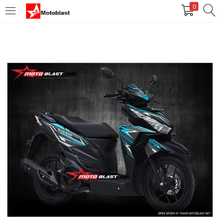
0
LOGIN
REGISTER
Enter your username and password to login.
Remember me
Login
Lost password?