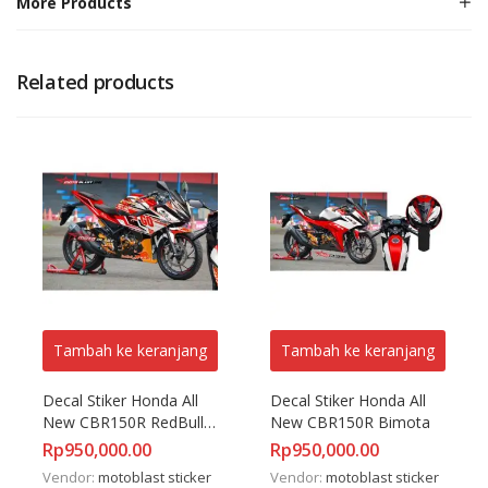
More Products
Related products
Tambah ke keranjang
Tambah ke keranjang
Decal Stiker Honda All 
Decal Stiker Honda All 
New CBR150R RedBull 
New CBR150R Bimota
Lotus
Rp
950,000.00
Rp
950,000.00
Vendor:
motoblast sticker
Vendor:
motoblast sticker