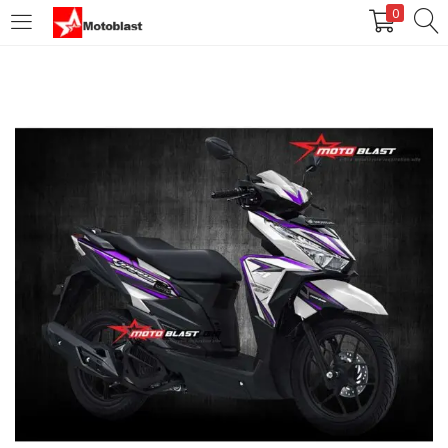
0
LOGIN
REGISTER
Enter your username and password to login.
Remember me
Login
Lost password?