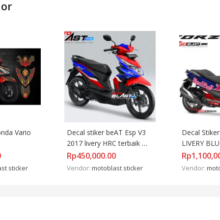
dor
nda Vario 
Decal stiker beAT Esp V3 
Decal Stike
2017 livery HRC terbaik 
LIVERY BL
motoblast
0
Rp
450,000.00
Rp
1,100,0
st sticker
Vendor:
motoblast sticker
Vendor:
moto