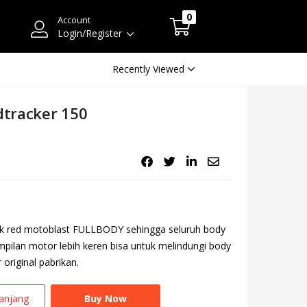
0
Account
Login/Register
Recently Viewed
dtracker 150
lack red motoblast FULLBODY sehingga seluruh body
tampilan motor lebih keren bisa untuk melindungi body
original pabrikan.
anjang
Buy Now