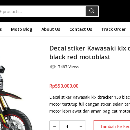
s
Moto Blog
About Us
Contact Us
Track Order
Decal stiker Kawasaki klx 
black red motoblast
7467 Views
Rp
550,000.00
Decal stiker Kawasaki klx dtracker 150 b
motor tertutup full dengan stiker, selain 
motor lebih awet dan aman bagi cat motor 
Tambah Ke Ker