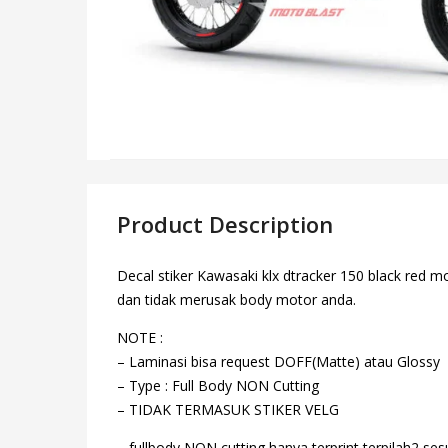
Product Description
Decal stiker Kawasaki klx dtracker 150 black red m
dan tidak merusak body motor anda.
NOTE :
– Laminasi bisa request DOFF(Matte) atau Glossy
– Type : Full Body NON Cutting
– TIDAK TERMASUK STIKER VELG
– fullbody NON cutting hanya terprint terpilah2 s