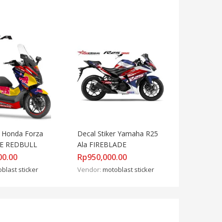
r Honda Forza 
Decal Stiker Yamaha R25 
UE REDBULL
Ala FIREBLADE
00.00
Rp
950,000.00
blast sticker
Vendor:
motoblast sticker