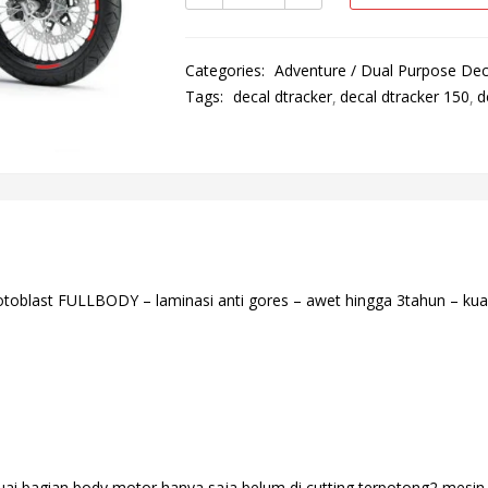
Categories:
Adventure / Dual Purpose Dec
Tags:
decal dtracker
decal dtracker 150
d
otoblast FULLBODY – laminasi anti gores – awet hingga 3tahun – kuali
esuai bagian body motor hanya saja belum di cutting terpotong2 mesin