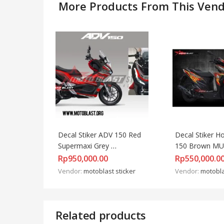
More Products From This Ven
Decal Stiker ADV 150 Red 
Decal Stiker Ho
Supermaxi Grey 
150 Brown MU
FULLBODY
Rp
950,000.00
Rp
550,000.0
Vendor:
motoblast sticker
Vendor:
motobla
Related products