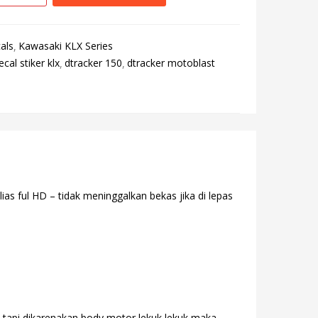
als
Kawasaki KLX Series
ecal stiker klx
dtracker 150
dtracker motoblast
as ful HD – tidak meninggalkan bekas jika di lepas
. tapi dikarenakan body motor lekuk lekuk maka