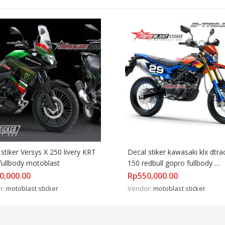
stiker Versys X 250 livery KRT 
Decal stiker kawasaki klx dtrac
fullbody motoblast
150 redbull gopro fullbody 
motoblast
0,000.00
Rp
550,000.00
r:
motoblast sticker
Vendor:
motoblast sticker