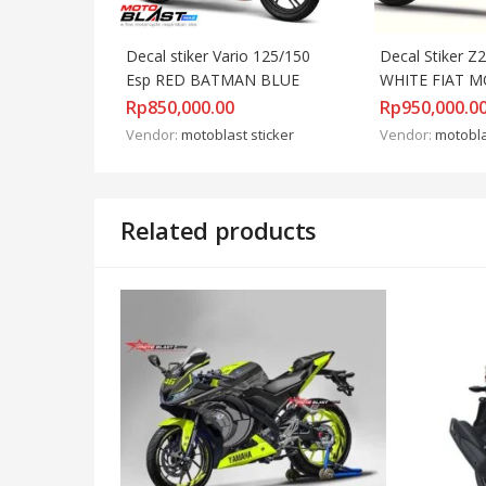
Decal stiker Vario 125/150 
Decal Stiker Z
Esp RED BATMAN BLUE
WHITE FIAT 
Rp
850,000.00
Rp
950,000.0
Vendor:
motoblast sticker
Vendor:
motobla
Related products