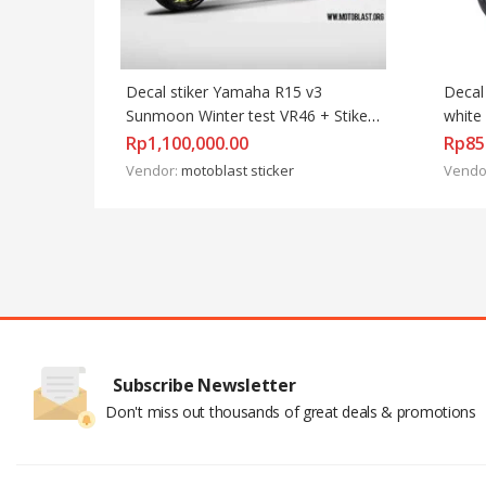
Decal stiker Yamaha R15 v3 
Decal
Sunmoon Winter test VR46 + Stiker 
white 
velg
Rp
1,100,000.00
Rp
85
Vendor:
motoblast sticker
Vendo
Subscribe Newsletter
Don't miss out thousands of great deals & promotions