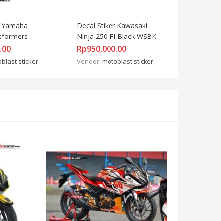
r Yamaha 
Decal Stiker Kawasaki 
sformers
Ninja 250 FI Black WSBK
.00
Rp
950,000.00
blast sticker
Vendor:
motoblast sticker