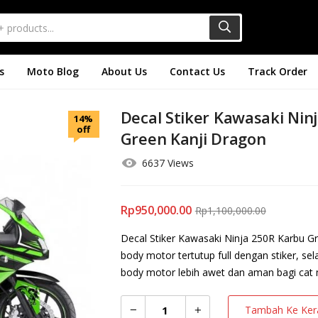
s
Moto Blog
About Us
Contact Us
Track Order
Decal Stiker Kawasaki Nin
14%
off
Green Kanji Dragon
6637 Views
Rp
950,000.00
Rp
1,100,000.00
Decal Stiker Kawasaki Ninja 250R Karbu 
body motor tertutup full dengan stiker, se
body motor lebih awet dan aman bagi cat m
Tambah Ke Ker