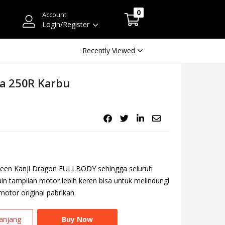
0
Account
Login/Register
Recently Viewed
ja 250R Karbu
Green Kanji Dragon FULLBODY sehingga seluruh
lain tampilan motor lebih keren bisa untuk melindungi
otor original pabrikan.
anjang
Buy Now