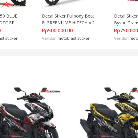
250 BLUE 
Decal Stiker Fullbody Beat 
Decal Stike
MOTOGP
Fi GREENLIME HITECH V.2
Byson Tran
0
Rp
500,000.00
Rp
750,000
st sticker
Vendor:
motoblast sticker
Vendor:
moto