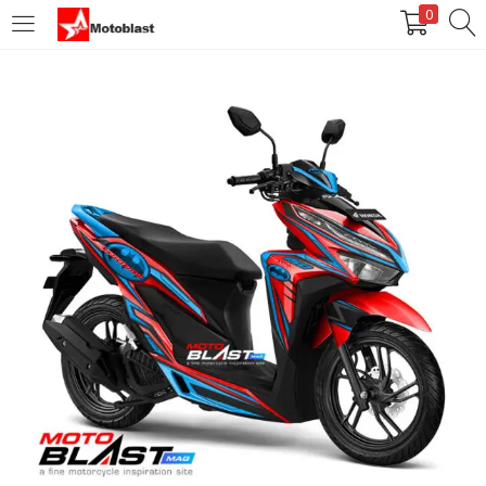
0
LOGIN
REGISTER
Enter your username and password to login.
Remember me
Login
Lost password?