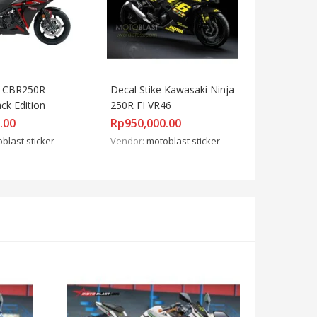
r CBR250R 
Decal Stike Kawasaki Ninja 
ck Edition
250R FI VR46
.00
Rp
950,000.00
blast sticker
Vendor:
motoblast sticker