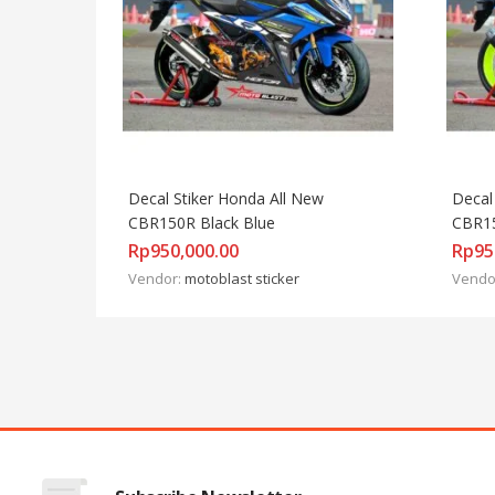
Decal Stiker Honda All New 
Decal
CBR150R Black Blue
CBR15
Rp
950,000.00
Rp
95
Vendor:
motoblast sticker
Vendo