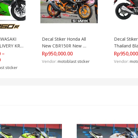
AWASAKI 
Decal Stiker Honda All 
Decal Stike
LIVERY KRT 
New CBR150R New 
Thailand Bla
Orange SHARK
0
–
Rp
950,000.00
Rp
950,000
0
Vendor:
motoblast sticker
Vendor:
moto
st sticker