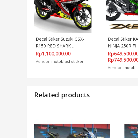
Decal Stiker Suzuki GSX-
Decal Stiker K
R150 RED SHARK 
NINJA 250R FI 
FULLBODY + STIKER 
TIDAK FULL
Rp
1,100,000.00
Rp
649,500.0
VELG
Rp
749,500.0
Vendor:
motoblast sticker
Vendor:
motobla
Related products