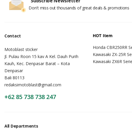
Subscribe Newsletter
Don't miss out thousands of great deals & promotions
HOT Item
Contact
Honda CBR250RR Se
Motoblast sticker
Kawasaki ZX-25R Se
Jl. Pulau Roon 15 kav A Kel. Dauh Purih
Kawasaki ZX6R Seri
Kauh, Kec. Denpasar Barat – Kota
Denpasar
Bali 80113
redaksimotoblast@gmail.com
+62 85 738 738 247
All Departments