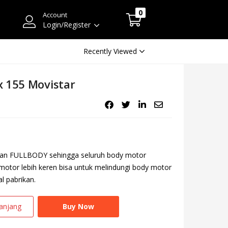
0
Account
Login/Register
Recently Viewed
x 155 Movistar
 dan FULLBODY sehingga seluruh body motor
an motor lebih keren bisa untuk melindungi body motor
l pabrikan.
anjang
Buy Now