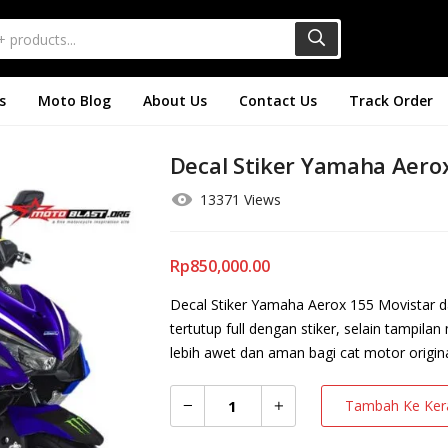
s
Moto Blog
About Us
Contact Us
Track Order
Decal Stiker Yamaha Aero
13371 Views
Rp
850,000.00
Decal Stiker Yamaha Aerox 155 Movistar
tertutup full dengan stiker, selain tampil
lebih awet dan aman bagi cat motor origina
Tambah Ke Ker