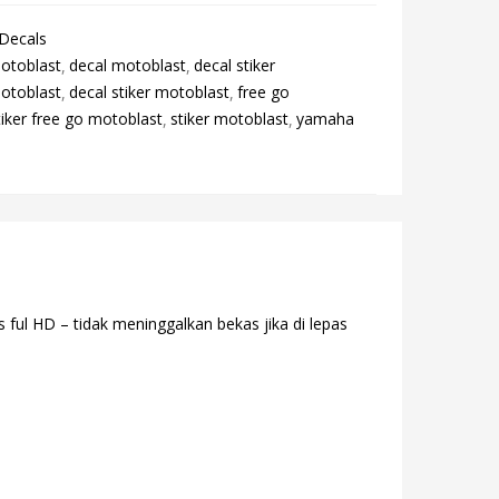
 Decals
motoblast
decal motoblast
decal stiker
motoblast
decal stiker motoblast
free go
tiker free go motoblast
stiker motoblast
yamaha
ul HD – tidak meninggalkan bekas jika di lepas