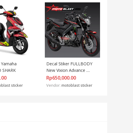
r Yamaha 
Decal Stiker FULLBODY 
D SHARK
New Vixion Advance 
MONSTER BLACK
.00
Rp
650,000.00
blast sticker
Vendor:
motoblast sticker