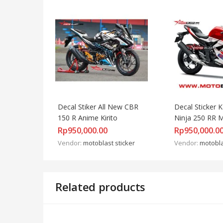
Decal Stiker All New CBR 
Decal Sticker K
150 R Anime Kirito
Ninja 250 RR 
Desmosedici G
Rp
950,000.00
Rp
950,000.0
MOTOBLAST
Vendor:
motoblast sticker
Vendor:
motobla
Related products