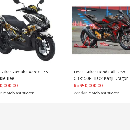
 Stiker Yamaha Aerox 155 
Decal Stiker Honda All New 
ble Bee
CBR150R Black Kanji Dragon
0,000.00
Rp
950,000.00
r:
motoblast sticker
Vendor:
motoblast sticker