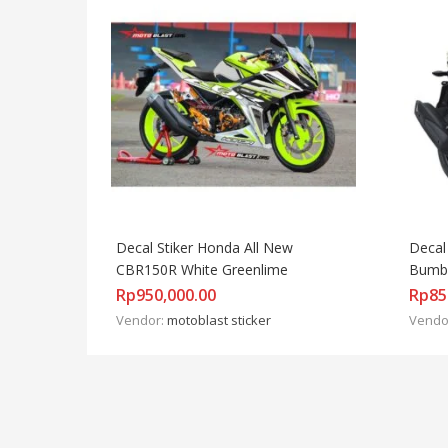
Decal Stiker Honda All New 
Decal
CBR150R White Greenlime
Bumb
Rp
950,000.00
Rp
85
Vendor:
motoblast sticker
Vendo