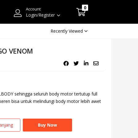
0
Account
Login/Register
Recently Viewed
eGO VENOM
ODY sehingga seluruh body motor tertutup full
 keren bisa untuk melindungi body motor lebih awet
anjang
Buy Now