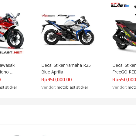
awasaki 
Decal Stiker Yamaha R25 
Decal Stike
Mono 
Blue Aprilia
FreeGO RE
P 
0
Rp
950,000.00
Rp
550,000
st sticker
Vendor:
motoblast sticker
Vendor:
moto