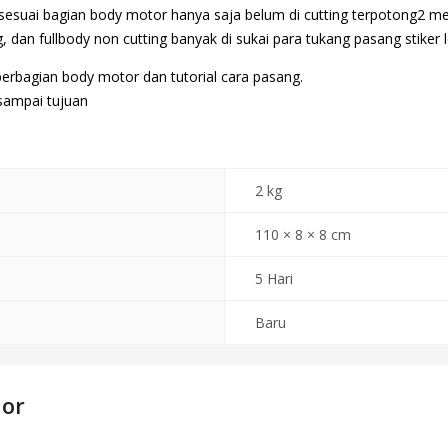
sesuai bagian body motor hanya saja belum di cutting terpotong2 me
 dan fullbody non cutting banyak di sukai para tukang pasang stiker l
erbagian body motor dan tutorial cara pasang.
 sampai tujuan
2 kg
110 × 8 × 8 cm
5 Hari
Baru
dor