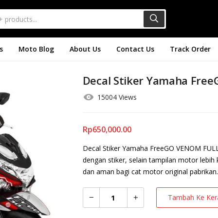
s
Moto Blog
About Us
Contact Us
Track Order
Decal Stiker Yamaha Fre
15004 Views
Rp
650,000.00
Decal Stiker Yamaha FreeGO VENOM FULLB
dengan stiker, selain tampilan motor lebih
dan aman bagi cat motor original pabrikan.
Tambah Ke Ker