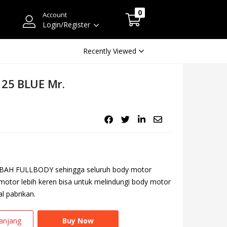
0
Account
Login/Register
Recently Viewed
125 BLUE Mr.
LEBAH FULLBODY sehingga seluruh body motor
an motor lebih keren bisa untuk melindungi body motor
l pabrikan.
anjang
Buy Now