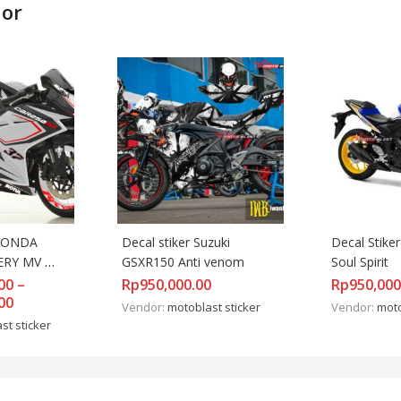
dor
HONDA 
Decal stiker Suzuki 
Decal Stike
ERY MV 
GSXR150 Anti venom
Soul Spirit
 BLACK 
00
–
Rp
950,000.00
Rp
950,000
00
Vendor:
motoblast sticker
Vendor:
moto
st sticker