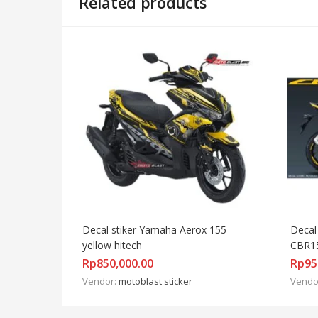
Related products
Decal stiker Yamaha Aerox 155 
Decal
yellow hitech
CBR15
Rp
850,000.00
Rp
95
Vendor:
motoblast sticker
Vendo