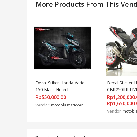
More Products From This Ven
Decal Stiker Honda Vario 
Decal Sticker 
150 Black HiTech
CBR250RR LIV
AGUSTA F4 RC
Rp
550,000.00
Rp
1,200,000.
FULL BODY
Rp
1,650,000.
Vendor:
motoblast sticker
Vendor:
motobla