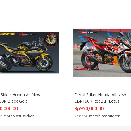
 Stiker Honda All New 
Decal Stiker Honda All New 
0R Black Gold
CBR150R RedBull Lotus
0,000.00
Rp
950,000.00
r:
motoblast sticker
Vendor:
motoblast sticker