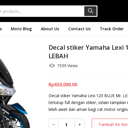
s
Moto Blog
About Us
Contact Us
Track Order
Decal stiker Yamaha Lexi 
LEBAH
7339 Views
Rp
650,000.00
Decal stiker Yamaha Lexi 125 BLUE Mr. 
tertutup full dengan stiker, selain tampil
lebih awet dan aman bagi cat motor origina
Tambah Ke Ker