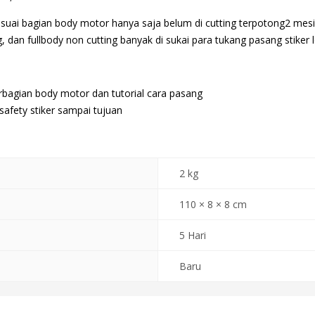
suai bagian body motor hanya saja belum di cutting terpotong2 mesi
 dan fullbody non cutting banyak di sukai para tukang pasang stiker l
rbagian body motor dan tutorial cara pasang
afety stiker sampai tujuan
2 kg
110 × 8 × 8 cm
5 Hari
Baru