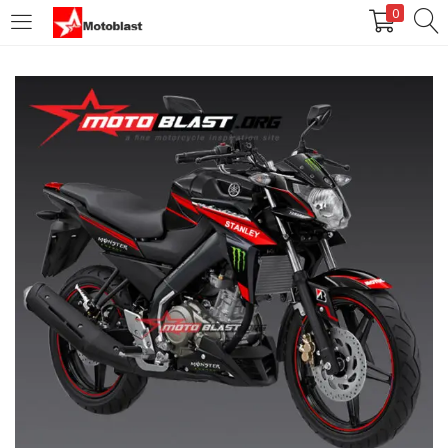
0
LOGIN
REGISTER
Enter your username and password to login.
Remember me
Login
Lost password?