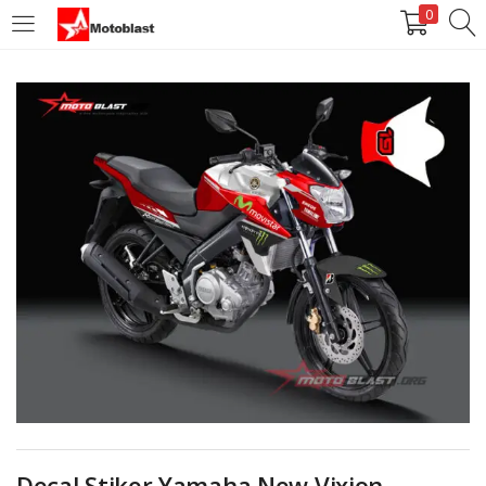
0
LOGIN
REGISTER
Enter your username and password to login.
Remember me
Login
Lost password?
Decal Stiker Yamaha New Vixion