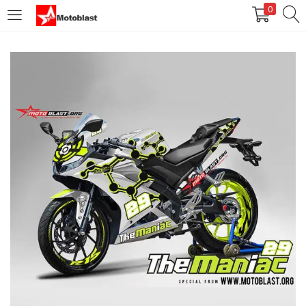
0
LOGIN
REGISTER
Enter your username and password to login.
Remember me
Login
Lost password?