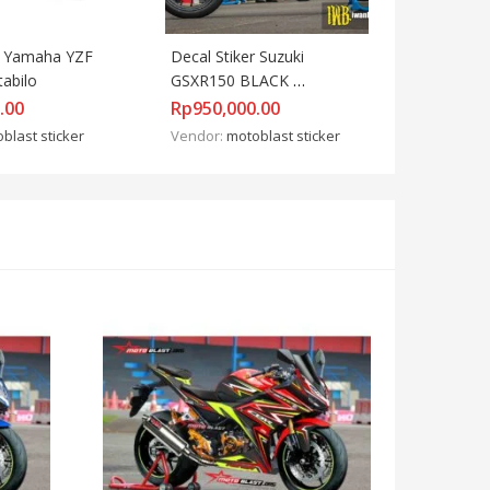
r Yamaha YZF 
Decal Stiker Suzuki 
tabilo
GSXR150 BLACK 
Chamouflage RED 
.00
Rp
950,000.00
FULLBODY
blast sticker
Vendor:
motoblast sticker