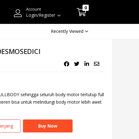
0
Account
Login/Register
Recently Viewed
 DESMOSEDICI
LBODY sehingga seluruh body motor tertutup full
 keren bisa untuk melindungi body motor lebih awet
anjang
Buy Now