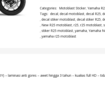
Categories:
Motoblast Sticker
Yamaha R25
Tags:
decal
decal motoblast
decal R25
d
decal stiker motoblast
decal stiker R25
d
New R25 motoblast
r25
r25 motoblast
s
stiker R25 motoblast
yamaha
Yamaha N
yamaha r25 motoblast
laminasi anti gores – awet hingga 3 tahun – kualias full HD – tida