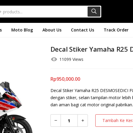
s
Moto Blog
About Us
Contact Us
Track Order
Decal Stiker Yamaha R25
11099 Views
Rp
950,000.00
Decal Stiker Yamaha R25 DESMOSEDICI FUL
dengan stiker, selain tampilan motor lebih
dan aman bagi cat motor original pabrikan.
Tambah Ke Ker