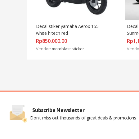
Decal stiker yamaha Aerox 155 
Decal
white hitech red
Sunmo
velg
Rp
850,000.00
Rp
1,
Vendor:
motoblast sticker
Vendo
Subscribe Newsletter
Don't miss out thousands of great deals & promotions