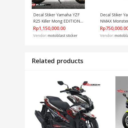
Decal Stiker Yamaha YZF 
Decal Stiker Y
R25 Killer Mong EDITION 
NMAX Monster
PLUS STIKER VELG
Rp
1,150,000.00
Rp
750,000.0
Vendor:
motoblast sticker
Vendor:
motobla
Related products