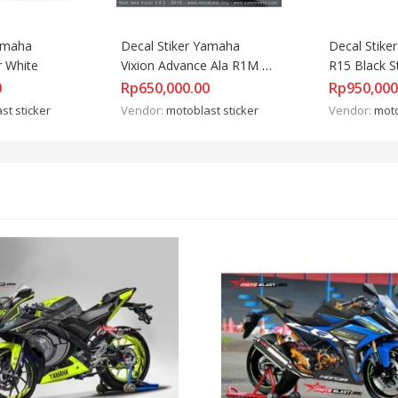
amaha 
Decal Stiker Yamaha 
Decal Stike
 White
Vixion Advance Ala R1M 
R15 Black S
WSBK
0
Rp
650,000.00
Rp
950,000
st sticker
Vendor:
motoblast sticker
Vendor:
moto