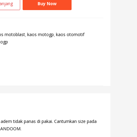
anjang
Buy Now
os motoblast
kaos motogp
kaos otomotif
ogp
adem tidak panas di pakai. Cantumkan size pada
ra RANDOOM.