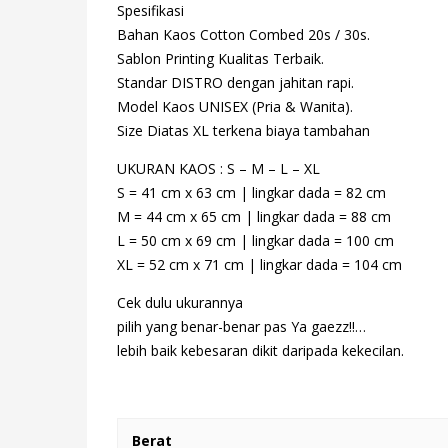
Spesifikasi
Bahan Kaos Cotton Combed 20s / 30s.
Sablon Printing Kualitas Terbaik.
Standar DISTRO dengan jahitan rapi.
Model Kaos UNISEX (Pria & Wanita).
Size Diatas XL terkena biaya tambahan
UKURAN KAOS : S – M – L – XL
S = 41 cm x 63 cm | lingkar dada = 82 cm
M = 44 cm x 65 cm | lingkar dada = 88 cm
L = 50 cm x 69 cm | lingkar dada = 100 cm
XL = 52 cm x 71 cm | lingkar dada = 104 cm
Cek dulu ukurannya
pilih yang benar-benar pas Ya gaezz!!…
lebih baik kebesaran dikit daripada kekecilan.
Berat