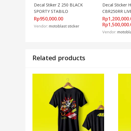
Decal Stiker Z 250 BLACK 
Decal Sticker 
SPORTY STABILO
CBR250RR LIV
BLACK RED F
Rp
950,000.00
Rp
1,200,000.
Rp
1,500,000.
Vendor:
motoblast sticker
Vendor:
motobla
Related products