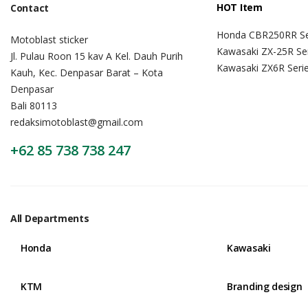
HOT Item
Contact
Honda CBR250RR Se
Motoblast sticker
Kawasaki ZX-25R Se
Jl. Pulau Roon 15 kav A Kel. Dauh Purih
Kawasaki ZX6R Seri
Kauh, Kec. Denpasar Barat – Kota
Denpasar
Bali 80113
redaksimotoblast@gmail.com
+62 85 738 738 247
All Departments
Honda
Kawasaki
KTM
Branding design