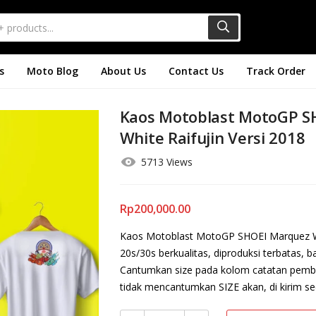
s
Moto Blog
About Us
Contact Us
Track Order
Kaos Motoblast MotoGP S
White Raifujin Versi 2018
5713 Views
Rp
200,000.00
Kaos Motoblast MotoGP SHOEI Marquez Wh
20s/30s berkualitas, diproduksi terbatas, 
Cantumkan size pada kolom catatan pembel
tidak mencantumkan SIZE akan, di kirim