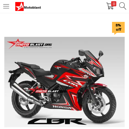
0
LOGIN
REGISTER
8%
off
Enter your username and password to login.
Remember me
Login
Lost password?