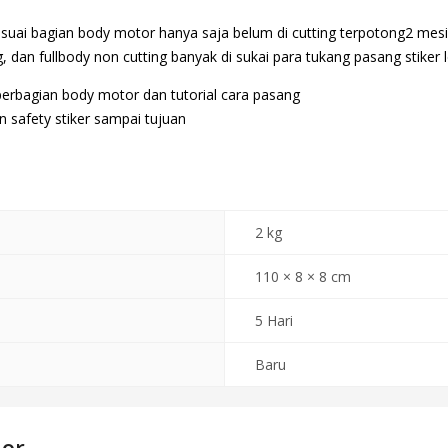
suai bagian body motor hanya saja belum di cutting terpotong2 mesi
 dan fullbody non cutting banyak di sukai para tukang pasang stiker l
perbagian body motor dan tutorial cara pasang
 safety stiker sampai tujuan
2 kg
110 × 8 × 8 cm
5 Hari
Baru
dor