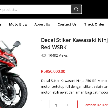
s
Moto Blog
About Us
Contact Us
Track Order
Decal Stiker Kawasaki Nin
Red WSBK
10482 Views
Rp
950,000.00
Decal Stiker Kawasaki Ninja 250 RR Mon
motor tertutup full dengan stiker, selain 
motor lebih awet dan aman bagi cat motor 
Tambah Ke Ker