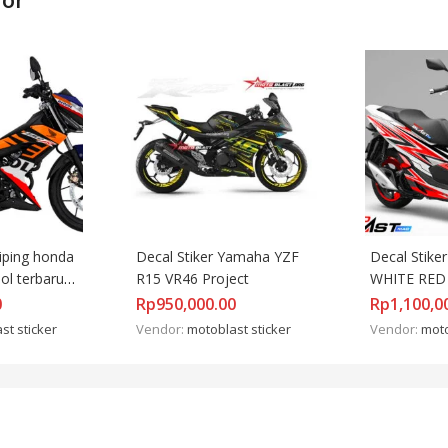
riping honda 
Decal Stiker Yamaha YZF 
Decal Stiker
ol terbaru 
R15 VR46 Project
WHITE RE
0
Rp
950,000.00
Rp
1,100,0
st sticker
Vendor:
motoblast sticker
Vendor:
moto