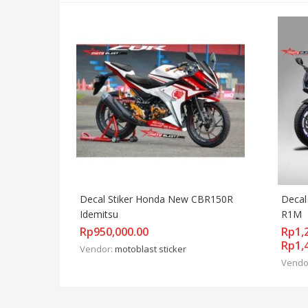
Decal Stiker Honda New CBR150R 
Decal
Idemitsu
R1M
Rp
950,000.00
Rp
1,
Rp
1,
Vendor:
motoblast sticker
Vendo