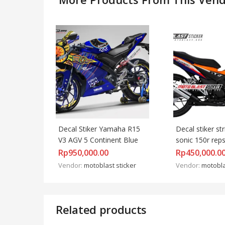
Decal Stiker Yamaha R15 
Decal stiker st
V3 AGV 5 Continent Blue
sonic 150r reps
motoblast
Rp
950,000.00
Rp
450,000.0
Vendor:
motoblast sticker
Vendor:
motobla
Related products