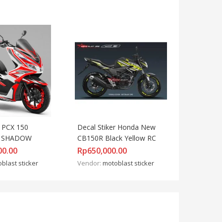
 PCX 150 
Decal Stiker Honda New 
D SHADOW
CB150R Black Yellow RC
00.00
Rp
650,000.00
blast sticker
Vendor:
motoblast sticker