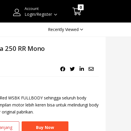
0
Account
Login/Register
Recently Viewed
ja 250 RR Mono
o Red WSBK FULLBODY sehingga seluruh body
tampilan motor lebih keren bisa untuk melindungi body
original pabrikan.
anjang
Buy Now