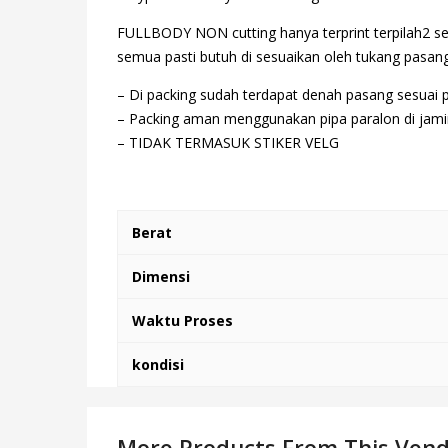
FULLBODY NON cutting hanya terprint terpilah2 se
semua pasti butuh di sesuaikan oleh tukang pasang,
– Di packing sudah terdapat denah pasang sesuai 
– Packing aman menggunakan pipa paralon di jamin
– TIDAK TERMASUK STIKER VELG
Berat
Dimensi
Waktu Proses
kondisi
More Products From This Ven