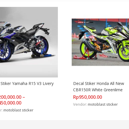
 Stiker Yamaha R15 V3 Livery 
Decal Stiker Honda All New 
CBR150R White Greenlime
200,000.00
–
Rp
950,000.00
450,000.00
Vendor:
motoblast sticker
r:
motoblast sticker