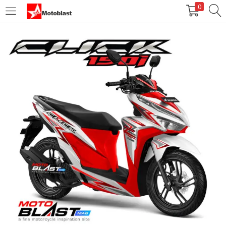
0
LOGIN
REGISTER
Enter your username and password to login.
Remember me
Login
Lost password?