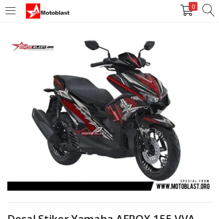
0
LOGIN
REGISTER
Enter your username and password to login.
Remember me
Login
Lost password?
Decal Stiker Yamaha AEROX 155 VVA