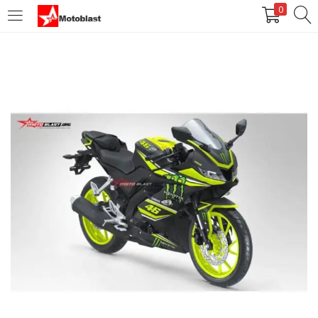
0
LOGIN
REGISTER
Enter your username and password to login.
Remember me
Login
Lost password?