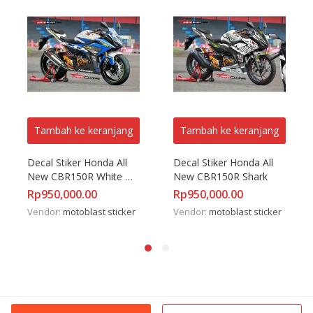
Tambah ke keranjang
Tambah ke keranjang
Decal Stiker Honda All 
Decal Stiker Honda All 
New CBR150R White 
New CBR150R Shark
Blue
Rp
950,000.00
Rp
950,000.00
Vendor:
motoblast sticker
Vendor:
motoblast sticker