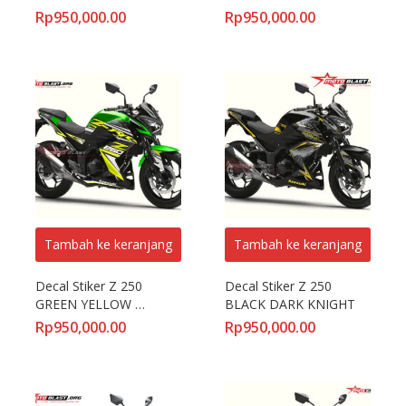
SPORTY
Rp
950,000.00
Rp
950,000.00
Tambah ke keranjang
Tambah ke keranjang
Decal Stiker Z 250 
Decal Stiker Z 250 
GREEN YELLOW 
BLACK DARK KNIGHT
SPORTY
Rp
950,000.00
Rp
950,000.00