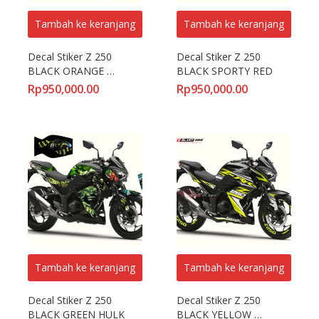
Tambah ke keranjang
Tambah ke keranjang
Decal Stiker Z 250 
Decal Stiker Z 250 
BLACK ORANGE 
BLACK SPORTY RED
ROCKSTAR
Rp
950,000.00
Rp
950,000.00
Tambah ke keranjang
Tambah ke keranjang
Decal Stiker Z 250 
Decal Stiker Z 250 
BLACK GREEN HULK
BLACK YELLOW 