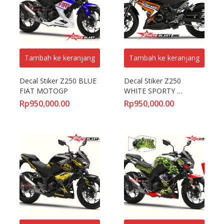
Tambah ke keranjang
Tambah ke keranjang
Decal Stiker Z250 BLUE 
Decal Stiker Z250 
FIAT MOTOGP
WHITE SPORTY 
ORANGE II
Rp
950,000.00
Rp
950,000.00