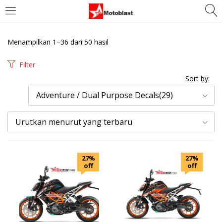
LOGIN
REGISTER
Menampilkan 1–36 dari 50 hasil
Enter your username and password to login.
Filter
Sort by:
Adventure / Dual Purpose Decals(29)
Urutkan menurut yang terbaru
Remember me
Login
27%
27%
off
off
Lost password?