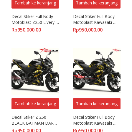
Tambah ke keranjang
Tambah ke keranjang
Decal Stiker Full Body 
Decal Stiker Full Body 
Motoblast Z250 Livery 
Motoblast Kawasaki 
Black Dark Night Logo II
Z250 Livery White Hulk
Rp
950,000.00
Rp
950,000.00
Tambah ke keranjang
Tambah ke keranjang
Decal Stiker Z 250 
Decal Stiker Full Body 
BLACK BATMAN DARK 
Motoblast Kawasaki 
KNIGHT V1
Z250 Livery Black Dark 
Rp
950,000.00
Rp
950,000.00