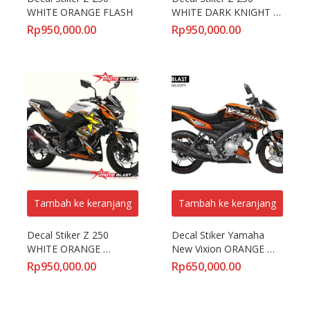
WHITE ORANGE FLASH
WHITE DARK KNIGHT 
YELLOWLIME
Rp
950,000.00
Rp
950,000.00
Tambah ke keranjang
Tambah ke keranjang
Decal Stiker Z 250 
Decal Stiker Yamaha 
WHITE ORANGE 
New Vixion ORANGE 
ROCKSTAR
KTM DUKE BLACK
Rp
950,000.00
Rp
650,000.00