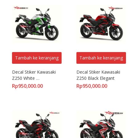
Tambah ke keranjang
Tambah ke keranjang
Decal Stiker Kawasaki 
Decal Stiker Kawasaki 
Z250 White 
Z250 Black Elegant
SpeedMaster
Rp
950,000.00
Rp
950,000.00