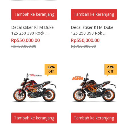
Tambah ke keranjang
Tambah ke keranjang
Decal stiker KTM Duke 
Decal stiker KTM Duke 
125 250 390 Rock 
125 250 390 Rok 
motoblast
Bagoros Replica 
Rp
550,000.00
Rp
550,000.00
motoblast
Rp
750,000.00
Rp
750,000.00
27%
27%
off
off
Tambah ke keranjang
Tambah ke keranjang