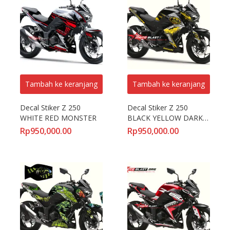
Tambah ke keranjang
Tambah ke keranjang
Decal Stiker Z 250 
Decal Stiker Z 250 
WHITE RED MONSTER
BLACK YELLOW DARK 
KNIGHT
Rp
950,000.00
Rp
950,000.00