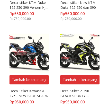
Decal stiker KTM Duke 
Decal stiker New KTM 
125 250 390 Venom Hjc 
Duke 125 250 dan 390 
motoblast
racing motoblast
Rp
550,000.00
Rp
550,000.00
Rp
750,000.00
Rp
750,000.00
Tambah ke keranjang
Tambah ke keranjang
Decal Stiker Kawasaki 
Decal Stiker Z 250 
Z250 NEW BLUE SHARK
BLACK SPORTY 
STABILO
Rp
950,000.00
Rp
950,000.00