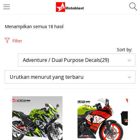
LOGIN
REGISTER
Menampilkan semua 18 hasil
Enter your username and password to login.
Filter
Sort by:
Adventure / Dual Purpose Decals(29)
Urutkan menurut yang terbaru
Remember me
Login
Lost password?