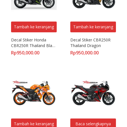
Tambah ke keranjang
Tambah ke keranjang
Decal Stiker Honda 
Decal Stiker CBR250R 
CBR250R Thailand Black 
Thailand Dragon
Green
Rp
950,000.00
Rp
950,000.00
Tambah ke keranjang
Baca selengkapnya