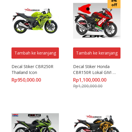
8%
off
Tambah ke keranjang
Tambah ke keranjang
Decal Stiker CBR250R 
Decal Stiker Honda 
Thailand Icon
CBR150R Lokal GIVI 
Stefan Bradl
Rp
950,000.00
Rp
1,100,000.00
Rp
1,200,000.00