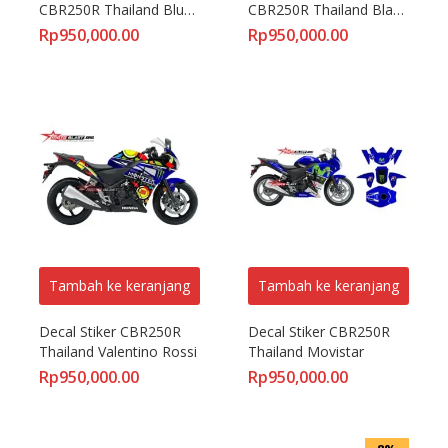
CBR250R Thailand Blue 
CBR250R Thailand Black 
VR46
Isle Of Man TT
Rp
950,000.00
Rp
950,000.00
Tambah ke keranjang
Tambah ke keranjang
Decal Stiker CBR250R 
Decal Stiker CBR250R 
Thailand Valentino Rossi
Thailand Movistar
Rp
950,000.00
Rp
950,000.00