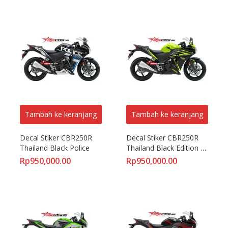
Tambah ke keranjang
Tambah ke keranjang
Decal Stiker CBR250R 
Decal Stiker CBR250R 
Thailand Black Police
Thailand Black Edition 
Lemon Candy
Rp
950,000.00
Rp
950,000.00