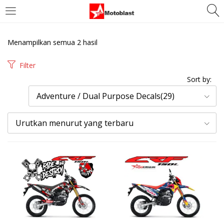
LOGIN
REGISTER
Menampilkan semua 2 hasil
Enter your username and password to login.
Filter
Sort by:
Adventure / Dual Purpose Decals(29)
Urutkan menurut yang terbaru
Remember me
Login
Lost password?