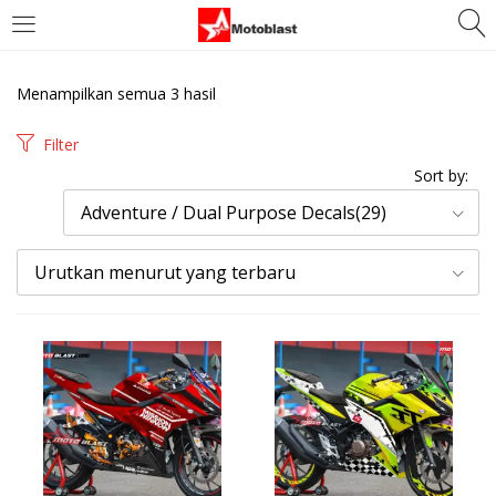
LOGIN
REGISTER
Menampilkan semua 3 hasil
Enter your username and password to login.
Filter
Sort by:
Adventure / Dual Purpose Decals(29)
Urutkan menurut yang terbaru
Remember me
Login
Lost password?