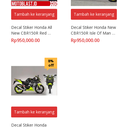
Tambah ke keranjang
Tambah ke keranjang
Decal Stiker Honda All 
Decal Stiker Honda New 
New CBR150R Red 
CBR150R Isle Of Man 
Mission WinnoW
TT Green
Rp
950,000.00
Rp
950,000.00
8%
off
Tambah ke keranjang
Decal Stiker Honda 