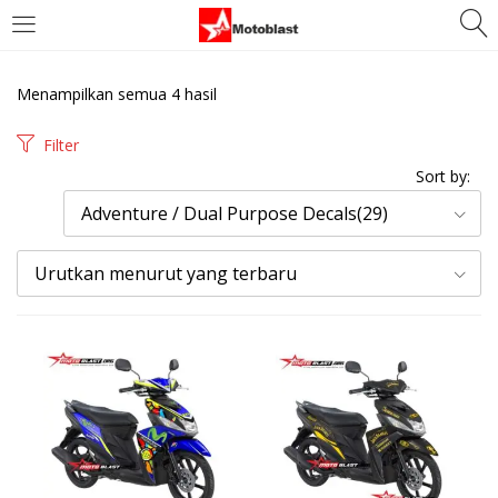
LOGIN
REGISTER
Menampilkan semua 4 hasil
Enter your username and password to login.
Filter
Sort by:
Adventure / Dual Purpose Decals(29)
Urutkan menurut yang terbaru
Remember me
Login
Lost password?