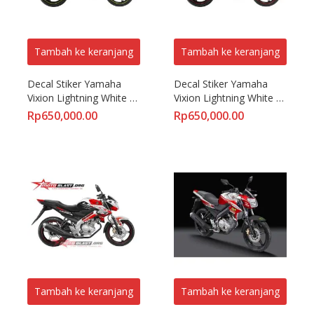
Tambah ke keranjang
Tambah ke keranjang
Decal Stiker Yamaha 
Decal Stiker Yamaha 
Vixion Lightning White 
Vixion Lightning White 
Vendetta
SunMoon
Rp
650,000.00
Rp
650,000.00
Tambah ke keranjang
Tambah ke keranjang