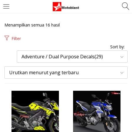
LOGIN
REGISTER
Menampilkan semua 16 hasil
Enter your username and password to login.
Filter
Sort by:
Adventure / Dual Purpose Decals(29)
Urutkan menurut yang terbaru
Remember me
Login
Lost password?