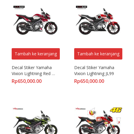
Tambah ke keranjang
Tambah ke keranjang
Decal Stiker Yamaha 
Decal Stiker Yamaha 
Vixion Lightning Red 
Vixion Lightning JL99
KTM
Rp
650,000.00
Rp
650,000.00