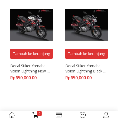
Tambah ke keranjang
Tambah ke keranjang
Decal Stiker Yamaha 
Decal Stiker Yamaha 
Vixion Lightning New 
Vixion Lightning Black 
Red
Slash
Rp
650,000.00
Rp
650,000.00
0