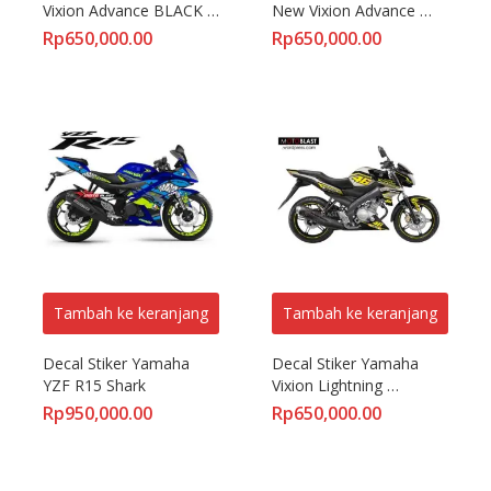
Vixion Advance BLACK 
New Vixion Advance 
RACING WHITE
MONSTER BLACK
Rp
650,000.00
Rp
650,000.00
Tambah ke keranjang
Tambah ke keranjang
Decal Stiker Yamaha 
Decal Stiker Yamaha 
YZF R15 Shark
Vixion Lightning 
Titanium Gold 46
Rp
950,000.00
Rp
650,000.00