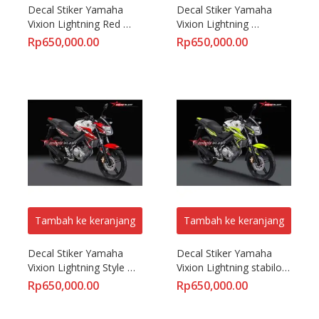
Decal Stiker Yamaha 
Decal Stiker Yamaha 
Vixion Lightning Red 
Vixion Lightning 
White
Movistar
Rp
650,000.00
Rp
650,000.00
Tambah ke keranjang
Tambah ke keranjang
Decal Stiker Yamaha 
Decal Stiker Yamaha 
Vixion Lightning Style 
Vixion Lightning stabilo 
Energy
Slash
Rp
650,000.00
Rp
650,000.00