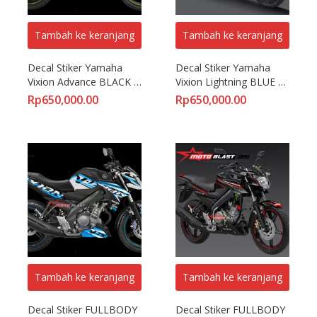
Tambah ke keranjang
Tambah ke keranjang
Decal Stiker Yamaha 
Decal Stiker Yamaha 
Vixion Advance BLACK 
Vixion Lightning BLUE 
VR46 PROJECT STABILO
SPLASH
Rp
650,000.00
Rp
650,000.00
Tambah ke keranjang
Tambah ke keranjang
Decal Stiker FULLBODY 
Decal Stiker FULLBODY 