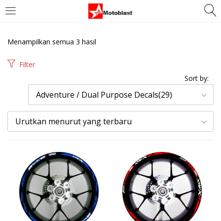
LOGIN
REGISTER
Menampilkan semua 3 hasil
Enter your username and password to login.
Filter
Sort by:
Adventure / Dual Purpose Decals(29)
Urutkan menurut yang terbaru
Remember me
Login
Lost password?