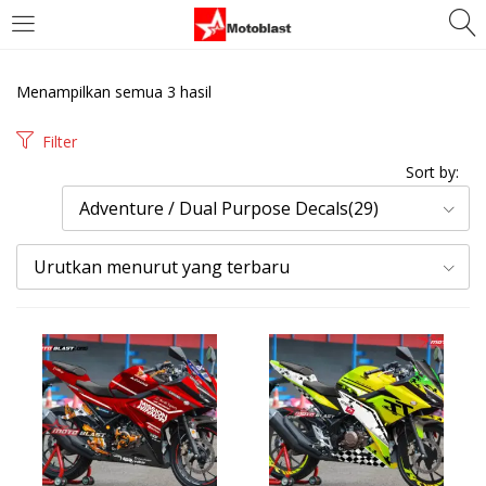
LOGIN
REGISTER
Menampilkan semua 3 hasil
Enter your username and password to login.
Filter
Sort by:
Adventure / Dual Purpose Decals(29)
Urutkan menurut yang terbaru
Remember me
Login
Lost password?