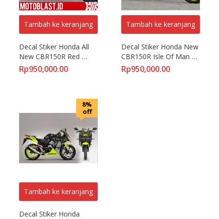
Tambah ke keranjang
Tambah ke keranjang
Decal Stiker Honda All 
Decal Stiker Honda New 
New CBR150R Red 
CBR150R Isle Of Man 
Mission WinnoW
TT Green
Rp
950,000.00
Rp
950,000.00
8%
off
Tambah ke keranjang
Decal Stiker Honda 