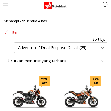
LOGIN
REGISTER
Menampilkan semua 4 hasil
Enter your username and password to login.
Filter
Sort by:
Adventure / Dual Purpose Decals(29)
Urutkan menurut yang terbaru
Remember me
Login
27%
27%
off
off
Lost password?